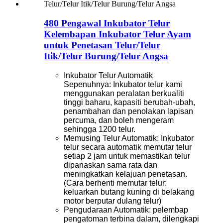
480 Pengawal Inkubator Telur
Kelembapan Inkubator Telur Ayam
untuk Penetasan Telur/Telur
Itik/Telur Burung/Telur Angsa
Inkubator Telur Automatik
Sepenuhnya: Inkubator telur kami
menggunakan peralatan berkualiti
tinggi baharu, kapasiti berubah-ubah,
penambahan dan penolakan lapisan
percuma, dan boleh mengeram
sehingga 1200 telur.
Memusing Telur Automatik: Inkubator
telur secara automatik memutar telur
setiap 2 jam untuk memastikan telur
dipanaskan sama rata dan
meningkatkan kelajuan penetasan.
(Cara berhenti memutar telur:
keluarkan butang kuning di belakang
motor berputar dulang telur)
Pengudaraan Automatik: pelembap
pengatoman terbina dalam, dilengkapi