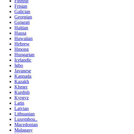
Finnish
Frisian
Galician
Georgian
Gujarati
Haitian
Hausa
Hawaiian
Hebrew
Hmong
Hungarian
Icelandic
Igbo
Javanese
Kannada
Kazakh
Khmer
Kurdish
Kyrgyz
Latin
Latvian
Lithuanian
Luxembou..
Macedonian
Malagasy