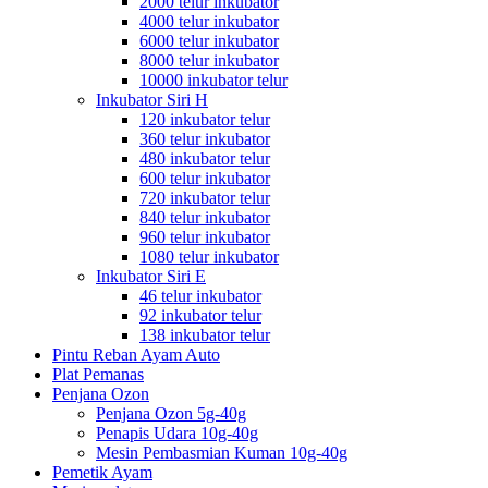
2000 telur inkubator
4000 telur inkubator
6000 telur inkubator
8000 telur inkubator
10000 inkubator telur
Inkubator Siri H
120 inkubator telur
360 telur inkubator
480 inkubator telur
600 telur inkubator
720 inkubator telur
840 telur inkubator
960 telur inkubator
1080 telur inkubator
Inkubator Siri E
46 telur inkubator
92 inkubator telur
138 inkubator telur
Pintu Reban Ayam Auto
Plat Pemanas
Penjana Ozon
Penjana Ozon 5g-40g
Penapis Udara 10g-40g
Mesin Pembasmian Kuman 10g-40g
Pemetik Ayam