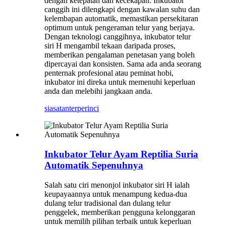
dengan ketepatan dan kecekapan. Inkubator
canggih ini dilengkapi dengan kawalan suhu dan
kelembapan automatik, memastikan persekitaran
optimum untuk pengeraman telur yang berjaya.
Dengan teknologi canggihnya, inkubator telur
siri H mengambil tekaan daripada proses,
memberikan pengalaman penetasan yang boleh
dipercayai dan konsisten. Sama ada anda seorang
penternak profesional atau peminat hobi,
inkubator ini direka untuk memenuhi keperluan
anda dan melebihi jangkaan anda.
siasatan
terperinci
Inkubator Telur Ayam Reptilia Suria
Automatik Sepenuhnya
Salah satu ciri menonjol inkubator siri H ialah
keupayaannya untuk menampung kedua-dua
dulang telur tradisional dan dulang telur
penggelek, memberikan pengguna kelonggaran
untuk memilih pilihan terbaik untuk keperluan