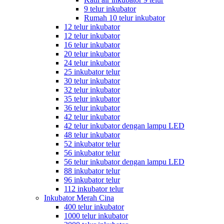
9 telur inkubator
Rumah 10 telur inkubator
12 telur inkubator
12 telur inkubator
16 telur inkubator
20 telur inkubator
24 telur inkubator
25 inkubator telur
30 telur inkubator
32 telur inkubator
35 telur inkubator
36 telur inkubator
42 telur inkubator
42 telur inkubator dengan lampu LED
48 telur inkubator
52 inkubator telur
56 inkubator telur
56 telur inkubator dengan lampu LED
88 inkubator telur
96 inkubator telur
112 inkubator telur
Inkubator Merah Cina
400 telur inkubator
1000 telur inkubator