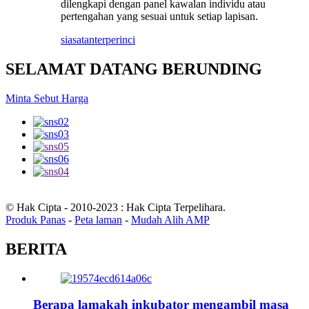
dilengkapi dengan panel kawalan individu atau
pertengahan yang sesuai untuk setiap lapisan.
siasatan
terperinci
SELAMAT DATANG BERUNDING
Minta Sebut Harga
© Hak Cipta - 2010-2023 : Hak Cipta Terpelihara.
Produk Panas
-
Peta laman
-
Mudah Alih AMP
BERITA
Berapa lamakah inkubator mengambil masa