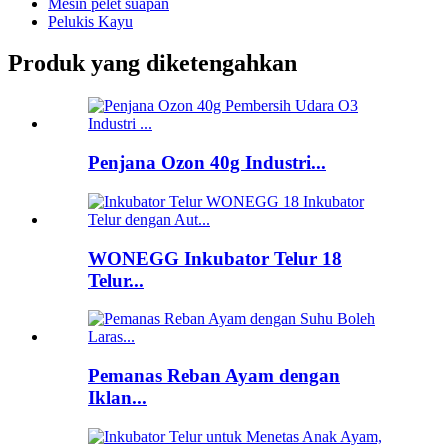
Mesin pelet suapan
Pelukis Kayu
Produk yang diketengahkan
Penjana Ozon 40g Industri...
WONEGG Inkubator Telur 18
Telur...
Pemanas Reban Ayam dengan
Iklan...