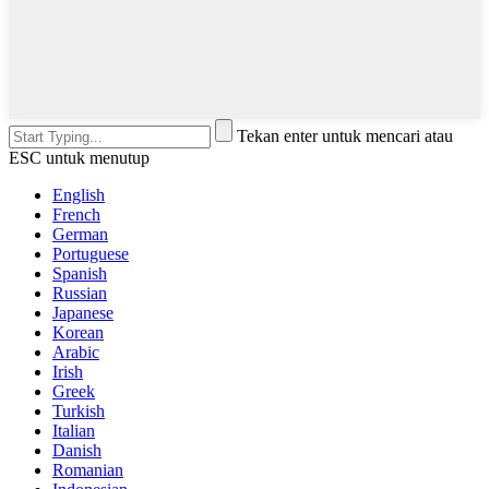
Tekan enter untuk mencari atau
ESC untuk menutup
English
French
German
Portuguese
Spanish
Russian
Japanese
Korean
Arabic
Irish
Greek
Turkish
Italian
Danish
Romanian