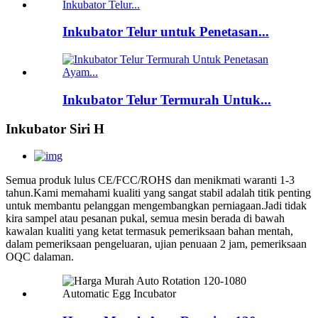
Inkubator Telur untuk Penetasan...
Inkubator Telur Termurah Untuk...
Inkubator Siri H
Semua produk lulus CE/FCC/ROHS dan menikmati waranti 1-3
tahun.Kami memahami kualiti yang sangat stabil adalah titik penting
untuk membantu pelanggan mengembangkan perniagaan.Jadi tidak
kira sampel atau pesanan pukal, semua mesin berada di bawah
kawalan kualiti yang ketat termasuk pemeriksaan bahan mentah,
dalam pemeriksaan pengeluaran, ujian penuaan 2 jam, pemeriksaan
OQC dalaman.