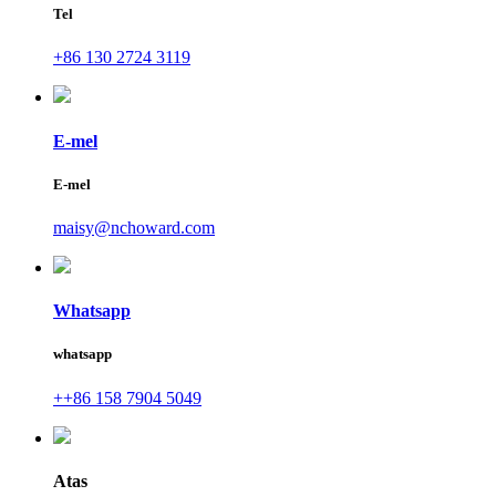
Tel
+86 130 2724 3119
E-mel
E-mel
maisy@nchoward.com
Whatsapp
whatsapp
++86 158 7904 5049
Atas