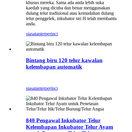
khusus mereka. Sama ada anda lebih suka
kaedah yang dicuba dan benar menggunakan
dulang telur tradisional atau kemudahan dulang
telur penggelek, inkubator siri H telah membantu
anda.
siasatan
terperinci
Bintang biru 120 telur kawalan
kelembapan automatik
siasatan
terperinci
840 Pengawal Inkubator Telur
Kelembapan Inkubator Telur Ayam