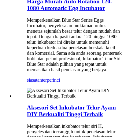
Harga Murah Auto Rotation 120-
1080 Automatic Egg Incubator
Memperkenalkan Blue Star Series Eggs
Incubator, penyelesaian muktamad untuk
menetas sejumlah besar telur dengan mudah dan
tepat. Dengan kapasiti antara 120 hingga 1080
telur, inkubator ini direka untuk memenuhi
keperluan kedua-dua penetasan berskala kecil
dan komersial. Sama ada anda seorang penternak
hobi atau petani profesional, Inkubator Telur Siri
Blue Star adalah pilihan yang tepat untuk
memastikan hasil penetasan yang berjaya.
siasatan
terperinci
Aksesori Set Inkubator Telur Ayam
DIY Berkualiti Tinggi Terbaik
Memperkenalkan inkubator telur siri H,
penyelesaian tercanggih untuk penetasan telur