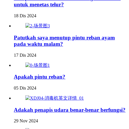
untuk menetas telur?
18 Dis 2024
Patutkah saya menutup pintu reban ayam
pada waktu malam?
17 Dis 2024
Apakah pintu reban?
05 Dis 2024
Adakah penapis udara benar-benar berfungsi?
29 Nov 2024