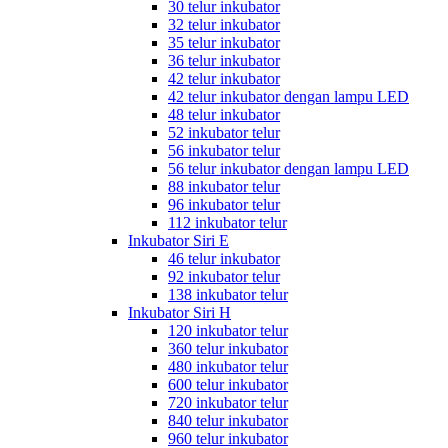
30 telur inkubator
32 telur inkubator
35 telur inkubator
36 telur inkubator
42 telur inkubator
42 telur inkubator dengan lampu LED
48 telur inkubator
52 inkubator telur
56 inkubator telur
56 telur inkubator dengan lampu LED
88 inkubator telur
96 inkubator telur
112 inkubator telur
Inkubator Siri E
46 telur inkubator
92 inkubator telur
138 inkubator telur
Inkubator Siri H
120 inkubator telur
360 telur inkubator
480 inkubator telur
600 telur inkubator
720 inkubator telur
840 telur inkubator
960 telur inkubator