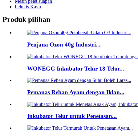
Mesin pelet suapan
Pelukis Kayu
Produk pilihan
Penjana Ozon 40g Industri...
WONEGG Inkubator Telur 18 Telur...
Pemanas Reban Ayam dengan Iklan...
Inkubator Telur untuk Penetasan...