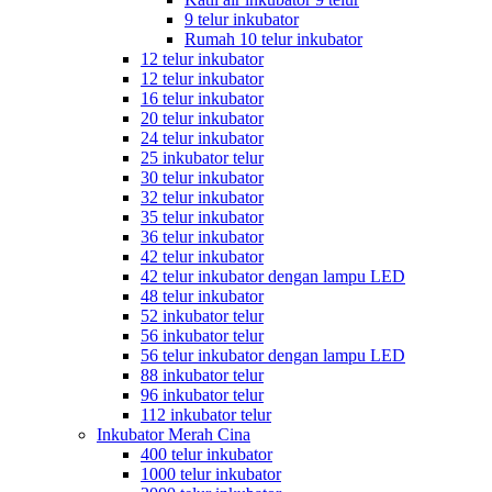
9 telur inkubator
Rumah 10 telur inkubator
12 telur inkubator
12 telur inkubator
16 telur inkubator
20 telur inkubator
24 telur inkubator
25 inkubator telur
30 telur inkubator
32 telur inkubator
35 telur inkubator
36 telur inkubator
42 telur inkubator
42 telur inkubator dengan lampu LED
48 telur inkubator
52 inkubator telur
56 inkubator telur
56 telur inkubator dengan lampu LED
88 inkubator telur
96 inkubator telur
112 inkubator telur
Inkubator Merah Cina
400 telur inkubator
1000 telur inkubator