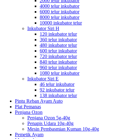
2000 telur inkubator
4000 telur inkubator
6000 telur inkubator
8000 telur inkubator
10000 inkubator telur
Inkubator Siri H
120 inkubator telur
360 telur inkubator
480 inkubator telur
600 telur inkubator
720 inkubator telur
840 telur inkubator
960 telur inkubator
1080 telur inkubator
Inkubator Siri E
46 telur inkubator
92 inkubator telur
138 inkubator telur
Pintu Reban Ayam Auto
Plat Pemanas
Penjana Ozon
Penjana Ozon 5g-40g
Penapis Udara 10g-40g
Mesin Pembasmian Kuman 10g-40g
Pemetik Ayam