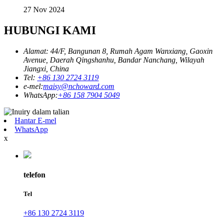
27 Nov 2024
HUBUNGI KAMI
Alamat: 44/F, Bangunan 8, Rumah Agam Wanxiang, Gaoxin
Avenue, Daerah Qingshanhu, Bandar Nanchang, Wilayah
Jiangxi, China
Tel:
+86 130 2724 3119
e-mel:
maisy@nchoward.com
WhatsApp:
+86 158 7904 5049
Hantar E-mel
WhatsApp
x
telefon
Tel
+86 130 2724 3119