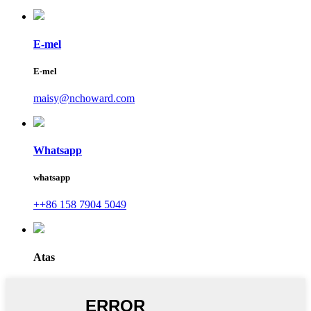
E-mel
E-mel
maisy@nchoward.com
Whatsapp
whatsapp
++86 158 7904 5049
Atas