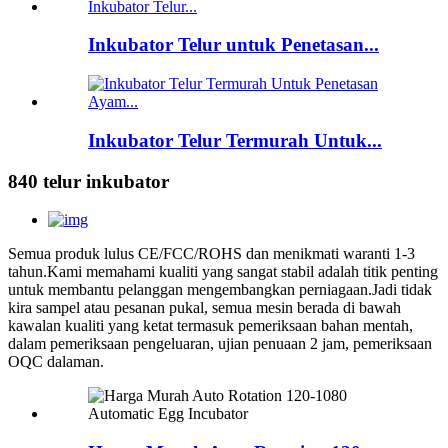
Inkubator Telur untuk Penetasan...
Inkubator Telur Termurah Untuk...
840 telur inkubator
Semua produk lulus CE/FCC/ROHS dan menikmati waranti 1-3
tahun.Kami memahami kualiti yang sangat stabil adalah titik penting
untuk membantu pelanggan mengembangkan perniagaan.Jadi tidak
kira sampel atau pesanan pukal, semua mesin berada di bawah
kawalan kualiti yang ketat termasuk pemeriksaan bahan mentah,
dalam pemeriksaan pengeluaran, ujian penuaan 2 jam, pemeriksaan
OQC dalaman.