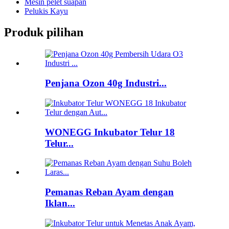
Mesin pelet suapan
Pelukis Kayu
Produk pilihan
Penjana Ozon 40g Industri...
WONEGG Inkubator Telur 18
Telur...
Pemanas Reban Ayam dengan
Iklan...