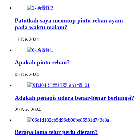
Patutkah saya menutup pintu reban ayam
pada waktu malam?
17 Dis 2024
Apakah pintu reban?
05 Dis 2024
Adakah penapis udara benar-benar berfungsi?
29 Nov 2024
Berapa lama telur perlu dieram?