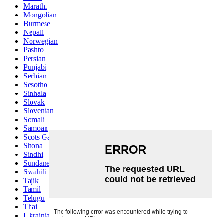
Marathi
Mongolian
Burmese
Nepali
Norwegian
Pashto
Persian
Punjabi
Serbian
Sesotho
Sinhala
Slovak
Slovenian
Somali
Samoan
Scots Gaelic
Shona
Sindhi
Sundanese
Swahili
Tajik
Tamil
Telugu
Thai
Ukrainian