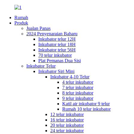
Rumah
Produk
Jualan Panas
2024 Penyenaraian Baharu
Inkubator telur 12H
Inkubator telur 18H
Inkubator telur 56H
70 telur inkubator
Plat Pemanas Dua Sisi
Inkubator Telur
Inkubator Siri Mini
Inkubator 4-10 Telur
4 telur inkubator
7 telur inkubator
8 telur inkubator
9 telur inkubator
Katil air inkubator 9 telur
Rumah 10 telur inkubator
12 telur inkubator
16 telur inkubator
20 telur inkubator
24 telur inkubator