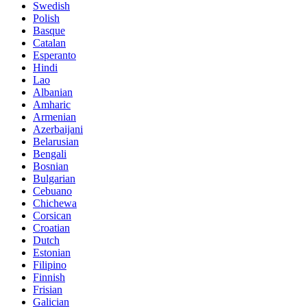
Swedish
Polish
Basque
Catalan
Esperanto
Hindi
Lao
Albanian
Amharic
Armenian
Azerbaijani
Belarusian
Bengali
Bosnian
Bulgarian
Cebuano
Chichewa
Corsican
Croatian
Dutch
Estonian
Filipino
Finnish
Frisian
Galician