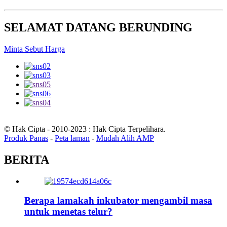
SELAMAT DATANG BERUNDING
Minta Sebut Harga
© Hak Cipta - 2010-2023 : Hak Cipta Terpelihara.
Produk Panas
-
Peta laman
-
Mudah Alih AMP
BERITA
Berapa lamakah inkubator mengambil masa
untuk menetas telur?