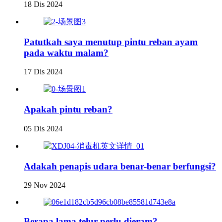
18 Dis 2024
Patutkah saya menutup pintu reban ayam
pada waktu malam?
17 Dis 2024
Apakah pintu reban?
05 Dis 2024
Adakah penapis udara benar-benar berfungsi?
29 Nov 2024
Berapa lama telur perlu dieram?