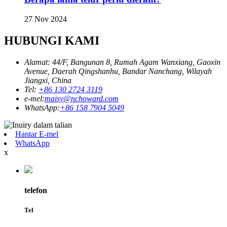
27 Nov 2024
HUBUNGI KAMI
Alamat: 44/F, Bangunan 8, Rumah Agam Wanxiang, Gaoxin
Avenue, Daerah Qingshanhu, Bandar Nanchang, Wilayah
Jiangxi, China
Tel:
+86 130 2724 3119
e-mel:
maisy@nchoward.com
WhatsApp:
+86 158 7904 5049
Hantar E-mel
WhatsApp
x
telefon
Tel